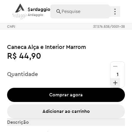
$ardaggio
$ardaggio
Ardaggio
Ardaggio
CNPJ
37.576.838/0001-38
Caneca Alça e Interior Marrom
R$ 44,90
Quantidade
Comprar agora
Adicionar ao carrinho
Descrição