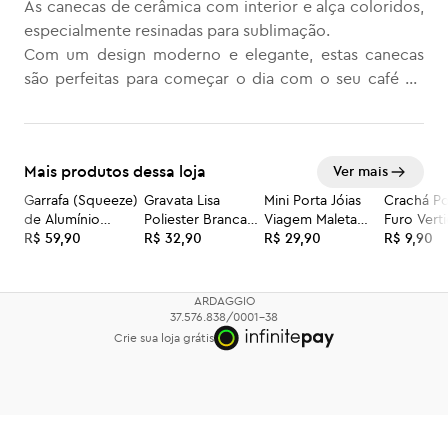
As canecas de cerâmica com interior e alça coloridos,
especialmente resinadas para sublimação.
Com um design moderno e elegante, estas canecas
são perfeitas para começar o dia com o seu café ou
chá favorito.
Cada caneca tem uma capacidade de 325 ml, o
tamanho ideal para a sua bebida.
Mais produtos dessa loja
Ver mais
O material de cerâmica de alta qualidade garante a
durabilidade e resistência das canecas, enquanto a
Garrafa (Squeeze)
Gravata Lisa
Mini Porta Jóias
Crachá Po
de Alumínio
Poliester Branca
Viagem Maleta
Furo Verti
resina especial permite a sublimação, tornando-as
Branco Big Mouth
R$ 59,90
Personalizada
R$ 32,90
Caixa Com zíper
R$ 29,90
tamanho:
R$ 9,90
personalizáveis ao seu gosto. As cores vibrantes no
- 750ml
interior e na alça adicionam um toque de alegria e
originalidade a cada caneca.
ARDAGGIO
Esta caneca é uma excelente opção para quem
37.576.838/0001-38
Crie sua loja grátis
procura qualidade e estilo em um só produto. Seja
para uso pessoal ou para presentear, estas canecas
certamente irão encantar.
* Garantia contra quebra durante o transporte, caso