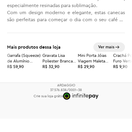
especialmente resinadas para sublimação.
Com um design moderno e elegante, estas canecas
são perfeitas para começar o dia com o seu café ou
chá favorito.
Cada caneca tem uma capacidade de 325 ml, o
tamanho ideal para a sua bebida.
Mais produtos dessa loja
Ver mais
O material de cerâmica de alta qualidade garante a
durabilidade e resistência das canecas, enquanto a
Garrafa (Squeeze)
Gravata Lisa
Mini Porta Jóias
Crachá Po
de Alumínio
Poliester Branca
Viagem Maleta
Furo Verti
resina especial permite a sublimação, tornando-as
Branco Big Mouth
R$ 59,90
Personalizada
R$ 32,90
Caixa Com zíper
R$ 29,90
tamanho:
R$ 9,90
personalizáveis ao seu gosto. As cores vibrantes no
- 750ml
interior e na alça adicionam um toque de alegria e
originalidade a cada caneca.
ARDAGGIO
Esta caneca é uma excelente opção para quem
37.576.838/0001-38
Crie sua loja grátis
procura qualidade e estilo em um só produto. Seja
para uso pessoal ou para presentear, estas canecas
certamente irão encantar.