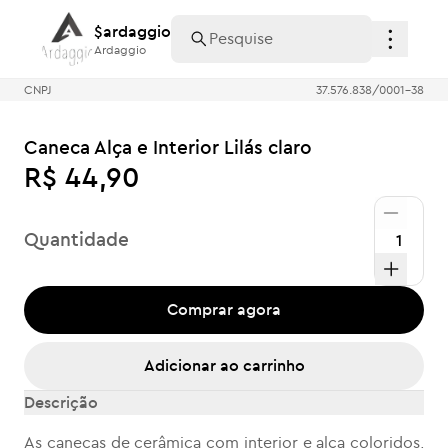
$ardaggio
$ardaggio
Ardaggio
Ardaggio
CNPJ
37.576.838/0001-38
Caneca Alça e Interior Lilás claro
R$ 44,90
Quantidade
Comprar agora
Adicionar ao carrinho
Descrição
As canecas de cerâmica com interior e alça coloridos,