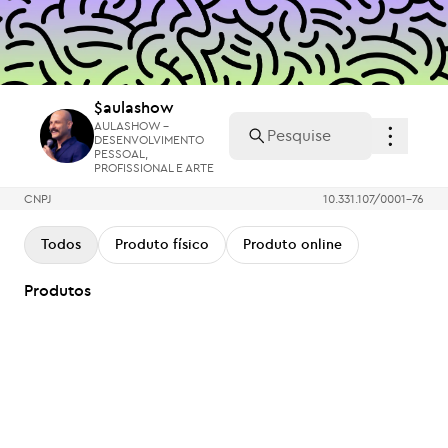
$aulashow
AULASHOW -
DESENVOLVIMENTO
PESSOAL,
PROFISSIONAL E ARTE
$aulashow
AULASHOW -
DESENVOLVIMENTO
PESSOAL,
PROFISSIONAL E ARTE
CNPJ
10.331.107/0001-76
Todos
Produto físico
Produto online
Produtos