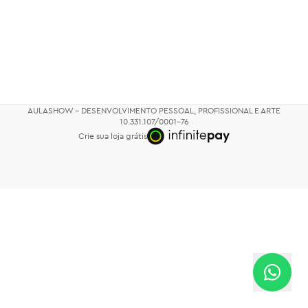
PERCA PESO COM AUTO-
INSÔNIA E RELAXAMENTO
HIPNOSE
COM AUTO-HIPNOSE
R$ 97,00
R$ 97,00
Livro - O Poder é Seu (frete
AULASHOW - DESENVOLVIMENTO PESSOAL, PROFISSIONAL E ARTE
incluso)
10.331.107/0001-76
R$ 81,80
Crie sua loja grátis