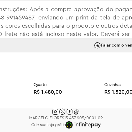
Instruções: Após a compra aprovação do paga
48 991459487, enviando um print da tela de ap
as cores escolhidas para o produto e outros deta
O frete não está incluso neste valor. Deverá se
cartão via link de pagamento que será enviad
Falar com o ve
será emitida.
Políticas da empresa e demais detalhes dos prod
Para pagamento no Pix com desconto, entre em
Quarto
Cozinhas
R$ 1.480,00
R$ 1.520,0
PQ001E
PQ001
R$ 7.750,00
R$ 6.980,0
MARCELO FLORES
15.437.905/0001-09
Crie sua loja grátis