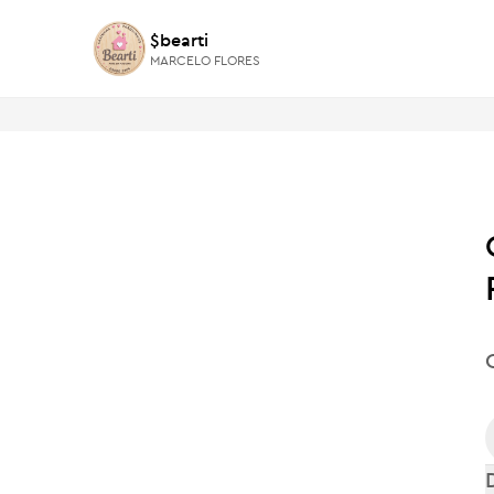
$bearti
$bearti
MARCELO FLORES
MARCELO FLORES