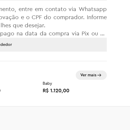
mento, entre em contato via Whatsapp
rovação e o CPF do comprador. Informe
lhes que desejar.
r pago na data da compra via Pix ou no
o juntamente com cópia do pedido que
ndedor
utos estão disponíveis em nosso site.
 contato via WhatsApp
Ver mais
Baby
0
R$ 1.120,00
Modelo Suspenso
0
R$ 5.190,00