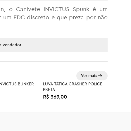
Man, o Canivete INVICTUS Spunk é um
or um EDC discreto e que preza por não
lâmina possui 3 mm de espessura, que o
o vendedor
useio cotidiano.
ertura por molas, Spring Assisted, e
k. Estes diferencias proporcionam uma
Ver mais
E para manter aquela pegada outdoor, o
INVICTUS BUNKER
LUVA TÁTICA CRASHER POLICE
PRETA
star #ProntoPraTudo e encarar qualquer
R$ 369,00
A MOTION RIP-STOP
CALÇA JEANS INVICTUS
ETA
TROOPER - AZUL CLARO
R$ 289,00