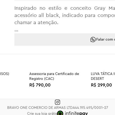
Inspirado no estilo e conceito Gray 
acessório all black, indicado para comp
chamar a atenção.
Fabricado em aço inoxidável 3cr13, sua 
Falar com 
torna um canivete versátil na hora do man
Ainda, o Spunk apresenta sistema de ab
travamento através do sistema Frame Loc
segurança extra na hora da utilização. 
RSOS)
Assessoria para Certificado de
LUVA TÁTICA 
Registro (CAC)
DESERT
cabo inclui alça porta-fiel, para você e
R$ 790,00
R$ 299,00
missão.
RACTOR
CAMISA INVICTUS ABILITY -
CALÇA TÁTIC
PRETA
ELASTANO PR
R$ 289,00
R$ 329,00
BRAVO ONE COMERCIO DE ARMAS LTDA
44.195.495/0001-27
Crie sua loja grátis