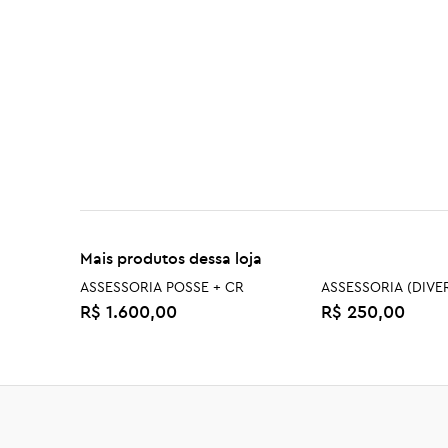
Mais produtos dessa loja
ASSESSORIA POSSE + CR
ASSESSORIA (DIVE
R$ 1.600,00
R$ 250,00
BOTA INVICTUS INTERCEPTOR
BOTA INVICTUS T
URBAN - PRETA
HIKING - PRETA
R$ 499,00
R$ 539,00