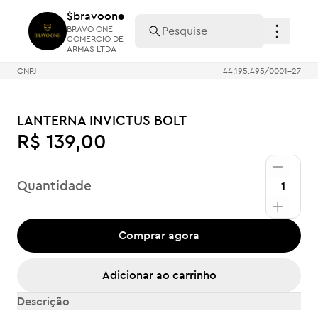
$bravoone
$bravoone
BRAVO ONE
BRAVO ONE
COMERCIO DE
COMERCIO DE
ARMAS LTDA
ARMAS LTDA
CNPJ
44.195.495/0001-27
LANTERNA INVICTUS BOLT
R$ 139,00
Quantidade
Comprar agora
Adicionar ao carrinho
Descrição