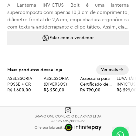
A Lanterna INVICTUS Bolt é uma lanterna
supercompacta com apenas 10,3 cm de comprimento,
diâmetro frontal de 2,6 cm, empunhadura ergonômica
com textura antiderrapante e clipe tático. Assim, ela é
indicada para compor diversos tipos de EDC, sem
Falar com o vendedor
ocupar muito espaço.
Equipada com lâmpada LED XPE, ela possui 100
lúmens e um alcance de feixe de luz de até 100
metros, acionamento traseiro silencioso com 3
Mais produtos dessa loja
Ver mais
funções: alta, média e estrobo. Além disso, ela
também conta com multifunção inteligente. Ou seja, o
ASSESSORIA
ASSESSORIA
Assessoria para
LUVA TÁT
POSSE + CR
(DIVERSOS)
Certificado de
INVICTUS
seu acendimento será sempre no modo de alta
R$ 1.600,00
R$ 250,00
Registro (CAC)
R$ 790,00
BUNKER 
R$ 299,0
intensidade.
Produzida em alumínio e pesando apenas 65 gramas, a
Bolt conta com proteção IP44 (proteção contra
partículas sólidas maiores que 1 mm e respingo de
BRAVO ONE COMERCIO DE ARMAS LTDA
água) e foco regulável com a função zoom. Ainda,
44.195.495/0001-27
Crie sua loja grátis
acompanha carregador e Bateria Recarregável