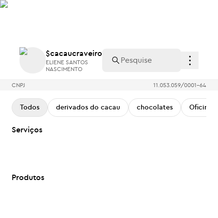
$cacaucraveiro
ELIENE SANTOS
NASCIMENTO
$cacaucraveiro
ELIENE SANTOS
NASCIMENTO
CNPJ
11.053.059/0001-64
Todos
derivados do cacau
chocolates
Oficinas
Serviços
Produtos
Oficina de Chocolate mês das Mães
Visita a fábrica d
R$ 60,00
R$ 40,00