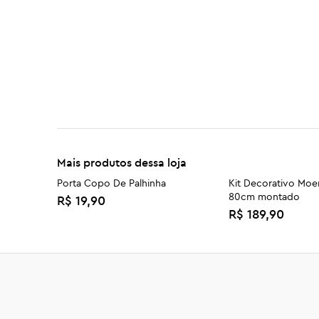
Mais produtos dessa loja
Porta Copo De Palhinha
Kit Decorativo Moe
80cm montado
R$ 19,90
R$ 189,90
Cesto Organizador retangular em
Fruteira Vazada de 
Taboa com alça preta P
R$ 59,90
R$ 59,90