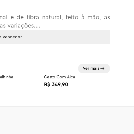
o
al e de fibra natural, feito à mão, as
s variações.
o vendedor
ador ou escova com cerdas macias.
Ver mais
alhinha
Cesto Com Alça
R$ 349,90
val Sem Alça
Abano Indígena P
R$ 119,90