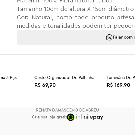
Material: 100% Fibra natural taboa
Tamanho 10cm de altura X 15cm diâmetr
Cor: Natural, como todo produto artesan
medidas e tonalidades podem ter pequena
Falar com 
MANUTENÇÃO
Não resistente a água.
Produto não lavável.
Para limpeza recomendamos passar aspir
ma 3 Pçs
Cesto Organizador De Palhinha
Luminária De P
R$ 69,90
R$ 169,90
Palhinha G
Kit Decorativo Eliva 3 Pçs 90cm
Cesto Milho O
montado
R$ 19,90
R$ 189,90
RENATA DAMASCENO DE ABREU
Crie sua loja grátis