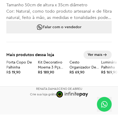
Tamanho 50cm de altura x 35cm diâmetro
Cor: Natural, como todo produto artesanal e de fibra
natural, feito à mão, as medidas e tonalidades podem
ter pequenas variações.
Falar com o vendedor
MANUTENÇÃO
Não resistente a água.
Produto não lavável.
Mais produtos dessa loja
Ver mais
Para limpeza recomendamos passar aspirador ou
escova com cerdas macias.
Porta Copo De
Kit Decorativo
Cesto
Luminária
Palhinha
Moema 3 Pçs
Organizador De
Palhinha
R$ 19,90
80cm montado
R$ 189,90
Palhinha
R$ 69,90
R$ 169,90
RENATA DAMASCENO DE ABREU
Crie sua loja grátis