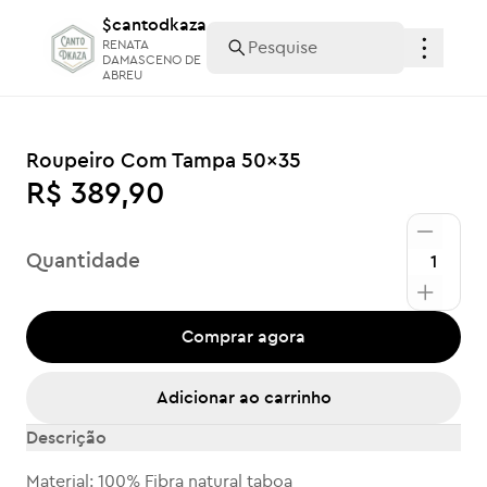
$cantodkaza
$cantodkaza
RENATA
RENATA
DAMASCENO DE
DAMASCENO DE
ABREU
ABREU
Roupeiro Com Tampa 50x35
R$ 389,90
Quantidade
Comprar agora
Adicionar ao carrinho
Descrição
Material: 100% Fibra natural taboa