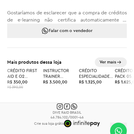
Gostaríamos de esclarecer que a compra de créditos
de e-learning não certifica automaticamente o
comprador como Instrutor Trainer. Os créditos de e-
Falar com o vendedor
learning são uma parte essencial do processo de
aprendizagem teórica, porém, para concluir o curso e
obter a certificação, é necessário complementar o
treinamento teórico com sessões práticas
Mais produtos dessa loja
Ver mais
supervisionadas com nosso Instructor Trainer Trainer.
CRÉDITO FIRST
INSTRUCTOR
CRÉDITO
CRÉDITO
-10%
AID E O2
TRAINER
ESPECIALIDADE
PACK 05
É imprescindível que todos os compradores de
PROVIDER
R$ 350,00
CROSSOVER
R$ 3.500,00
PACK 05
R$ 1.325,00
RENOVAÇ
R$ 1.625,
créditos de e-learning entrem em contato com um de
R$ 390,00
COMBO
RENOVAÇÃO DC
nosso ITT para agendar as sessões práticas necessárias
e concluir o curso com sucesso. Nossos instrutores
estão à disposição para fornecer orientações
DIVE RAID BRASIL
adicionais e garantir que cada aluno obtenha a
46.784.102/0001-46
certificação desejada.
Crie sua loja grátis