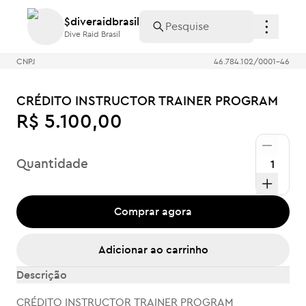
$diveraidbrasil
$diveraidbrasil
Dive Raid Brasil
Dive Raid Brasil
CNPJ
46.784.102/0001-46
CRÉDITO INSTRUCTOR TRAINER PROGRAM
R$ 5.100,00
Quantidade
Comprar agora
Adicionar ao carrinho
Descrição
CRÉDITO INSTRUCTOR TRAINER PROGRAM