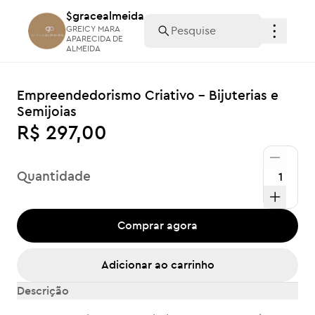
$gracealmeida
$gracealmeida
GREICY MARA
GREICY MARA
APARECIDA DE
APARECIDA DE
ALMEIDA
ALMEIDA
Empreendedorismo Criativo - Bijuterias e
Semijoias
R$ 297,00
Quantidade
Comprar agora
Adicionar ao carrinho
Descrição