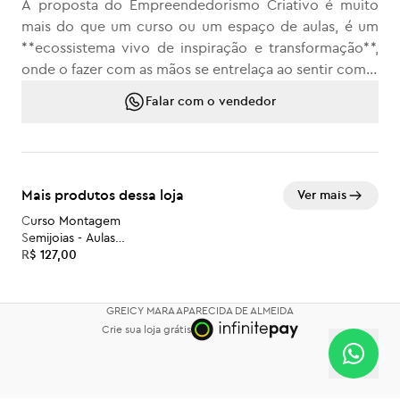
A proposta do Empreendedorismo Criativo é muito
mais do que um curso ou um espaço de aulas, é um
**ecossistema vivo de inspiração e transformação**,
onde o fazer com as mãos se entrelaça ao sentir com o
coração e ao empreender com alma. 🌿 É sobre
Falar com o vendedor
empreender com consciência, criar com o coração,
inspirar com leveza. Confira os conteúdos do curso:
- Criações exclusivas para as alunas.
Mais produtos dessa loja
Ver mais
- Temas sobre as rotinas do empreendedorismo -
pessoal, finanças, marketing, gestão.
Curso Montagem
Semijoias - Aulas
- Reflexões sobre o impacto do autoconhecimento no
Avulsas
R$ 127,00
processo de empreender e nas nossas relações.
- Rotinas de autocuidado.
GREICY MARA APARECIDA DE ALMEIDA
Acesso às aulas pelo período de 1 ano.
Crie sua loja grátis
Minha missão é inspirar! Gostou? Vem comigo nessa
jornada. 🌷💛