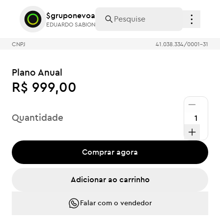
$gruponevoa
$gruponevoa
EDUARDO SABION
EDUARDO SABION
CNPJ
41.038.334/0001-31
Plano Anual
R$ 999,00
Quantidade
Comprar agora
Adicionar ao carrinho
Falar com o vendedor