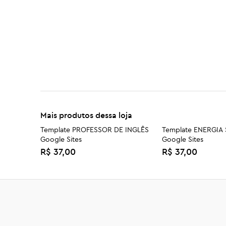
Mais produtos dessa loja
Template PROFESSOR DE INGLÊS
Template ENERGIA
Google Sites
Google Sites
R$ 37,00
R$ 37,00
Template ARQUITETO Google
Template SALÃO D
Sites
Google Sites
R$ 37,00
R$ 37,00