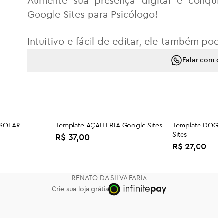
Aumente sua presença digital e conqui
Google Sites para Psicólogo!
Intuitivo e fácil de editar, ele também po
Fonoaudiologia, Nutrição, Psicopedagogi
Falar com 
Assistência Social, Desenvolvimento Pesso
Inclui bônus templates Canva para ediçã
Páginas: Home + Sobre + Especialidade
 SOLAR
Template AÇAITERIA Google Sites
Template DO
Sites
Privacidade.
R$ 37,00
R$ 27,00
E BELEZA
Template GESTOR DE GOOGLE
Template MA
✏️ 100% Editável 😊 Fácil de usar 🕘 E
MEU NEGÓCIO Google Sites
Google Sites
Responsivo 🔎Otimizado para SEO.
R$ 37,00
R$ 37,00
RENATO DA SILVA FARIA
Crie sua loja grátis
Não precisa de hospedagem. Você só pr