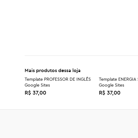
Mais produtos dessa loja
Template PROFESSOR DE INGLÊS
Template ENERGIA
Google Sites
Google Sites
R$ 37,00
R$ 37,00
Template ARQUITETO Google
Template SALÃO D
Sites
Google Sites
R$ 37,00
R$ 37,00