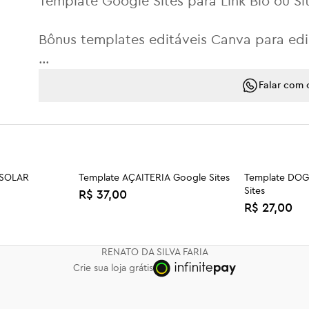
Template Google Sites para Link Bio ou Sit
Bônus templates editáveis Canva para ed
✏️ 100% Editável
Falar com 
😊 Fácil de usar
🕘 Economize tempo
🎯 Design funcional
📲 Responsivo
🔎 Otimizado para SEO.
 SOLAR
Template AÇAITERIA Google Sites
Template DO
Sites
R$ 37,00
R$ 27,00
Não precisa de hospedagem. Você só pr
E BELEZA
Template GESTOR DE GOOGLE
Template MA
template. Inclua o seu gmail no moment
MEU NEGÓCIO Google Sites
Google Sites
R$ 37,00
R$ 37,00
RENATO DA SILVA FARIA
Crie sua loja grátis
Qualquer dúvida fale comigo pelo whatsap