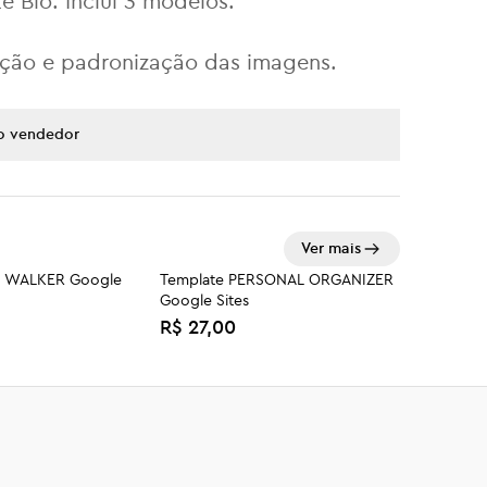
e Bio. Inclui 3 modelos.
ição e padronização das imagens.
o vendedor
Ver mais
G WALKER Google
Template PERSONAL ORGANIZER
Google Sites
R$ 27,00
ecisa ter um gmail para receber seu
RIDO DE ALUGUEL
Template LOJA AFILIADO Google
o da compra.
Sites
R$ 37,00
p no link abaixo.