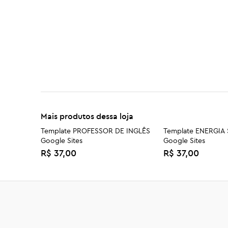
Mais produtos dessa loja
Template PROFESSOR DE INGLÊS
Template ENERGIA
Google Sites
Google Sites
R$ 37,00
R$ 37,00
Template ARQUITETO Google
Template SALÃO D
Sites
Google Sites
R$ 37,00
R$ 37,00