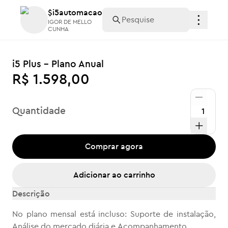
$i5automacao
$i5automacao
IGOR DE MELLO
IGOR DE MELLO
CUNHA
CUNHA
i5 Plus - Plano Anual
R$ 1.598,00
Quantidade
Comprar agora
Adicionar ao carrinho
Descrição
No plano mensal está incluso: Suporte de instalação,
Análise do mercado diária e Acompanhamento