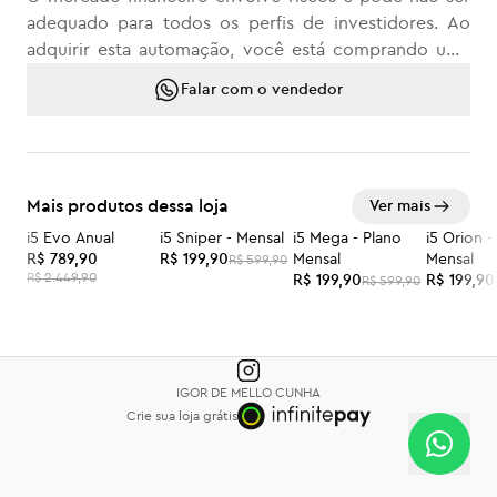
adequado para todos os perfis de investidores. Ao
adquirir esta automação, você está comprando uma
ferramenta que utiliza estratégias testadas e validadas.
Falar com o vendedor
No entanto, é importante destacar que resultados
passados não garantem resultados futuros. O
desempenho demonstrado em contas anteriores
serve apenas como referência e não constitui
Mais produtos dessa loja
Ver mais
promessa de lucro. Cada operação está sujeita a
variações de mercado, podendo gerar ganhos ou
i5 Evo Anual
i5 Sniper - Mensal
i5 Mega - Plano
i5 Orion -
-68%
-67%
-67%
-67%
R$ 789,90
R$ 199,90
Mensal
Mensal
R$ 599,90
perdas. Utilize sempre com responsabilidade e esteja
R$ 2.449,90
R$ 199,90
R$ 199,90
R$ 599,90
ciente dos riscos envolvidos. Não devolvemos o
dinheiro do software pois o software tem a licença
mínima de 30 dias e você não tem como devolver. Ao
comprar esta ciente e concorda com os termos.
IGOR DE MELLO CUNHA
Crie sua loja grátis