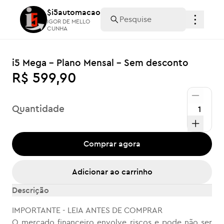
$i5automacao
$i5automacao
IGOR DE MELLO
IGOR DE MELLO
CUNHA
CUNHA
i5 Mega - Plano Mensal - Sem desconto
R$ 599,90
Quantidade
Comprar agora
Adicionar ao carrinho
Descrição
IMPORTANTE - LEIA ANTES DE COMPRAR
O mercado financeiro envolve riscos e pode não ser