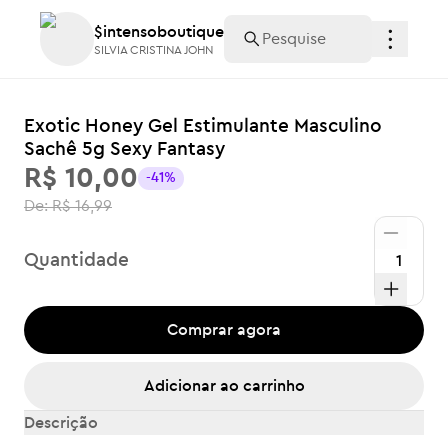
$intensoboutique
$intensoboutique
SILVIA CRISTINA JOHN
SILVIA CRISTINA JOHN
Exotic Honey Gel Estimulante Masculino
Sachê 5g Sexy Fantasy
R$ 10,00
-41%
De:
R$ 16,99
Quantidade
Comprar agora
Adicionar ao carrinho
Descrição