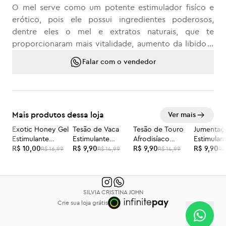
O mel serve como um potente estimulador fisíco e
erótico, pois ele possui ingredientes poderosos,
dentre eles o mel e extratos naturais, que te
proporcionaram mais vitalidade, aumento da libido e
dar aquela energia que faltava.
Falar com o vendedor
Mais disposição Doce única.
Mais produtos dessa loja
Ver mais
Exotic Honey Gel
Tesão de Vaca
Tesão de Touro
Jumentaç
-41%
-34%
-34%
-34%
Estimulante
Estimulante
Afrodisíaco
Estimulan
Feminino Sachê
R$ 10,00
Afrodisíaco
R$ 9,90
Natural Masculino
R$ 9,90
Afrodisía
R$ 9,90
R$ 16,99
R$ 14,99
R$ 14,99
R$
5g Sexy Fantasy
Natural 10ml K-Lab
Natural 1
SILVIA CRISTINA JOHN
Crie sua loja grátis