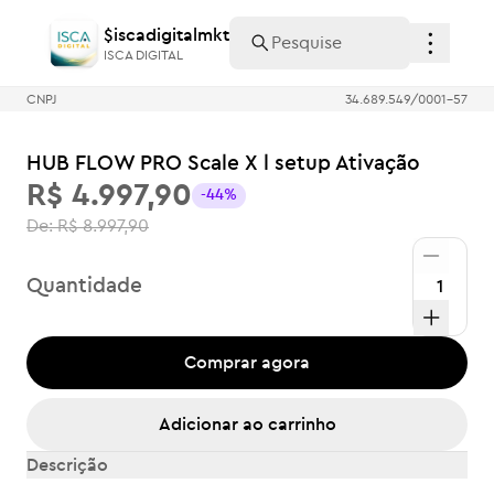
$iscadigitalmkt
$iscadigitalmkt
ISCA DIGITAL
ISCA DIGITAL
CNPJ
34.689.549/0001-57
HUB FLOW PRO Scale X l setup Ativação
R$ 4.997,90
-44%
De:
R$ 8.997,90
Quantidade
Comprar agora
Adicionar ao carrinho
Descrição