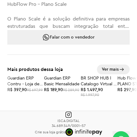
HubFlow Pro – Plano Scale
O Plano Scale é a solução definitiva para empresas
estruturadas que buscam integração total entre
vendas, operação e finanças. Este plano consolida
Falar com o vendedor
todos os recursos das versões Start e Pro, unindo
CRM, IA e o robusto Guardian ERP Pro.
RECURSOS INCLUSOS (START + PRO + SCALE):
Mais produtos dessa loja
Ver mais
- Gestão Comercial: CRM completo, WhatsApp
Guardian ERP
Guardian ERP
BR SHOP HUB l
Hub Flow
-43%
-34%
-25%
-25%
Contru - Loja de
Basic Mensalidade
Catalogo Virtual l
PLANO S
integrado, múltiplos funis de vendas e automações
Materiais de
R$ 397,90
R$ 189,90
Setup
R$ 1.497,90
R$ 297,90
R$ 697,99
R$ 289,90
avançadas.
R$ 1.997,90
Construção
- Inteligência Artificial: IA comercial Boost AI para
otimização de processos e atendimento inteligente.
- Omnichannel e Pagamentos: Canal de atendimento
ISCA DIGITAL
centralizado, Gateway integrado..
34.689.549/0001-57
- ERP e Gestão: Guardian ERP Pro integrado para
Crie sua loja grátis
controle de compras, estoque, finanças e equipes.