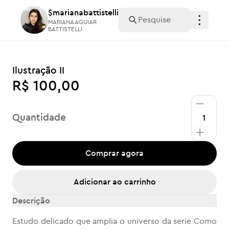
$marianabattistelli
$marianabattistelli
MARIANA AGUIAR
MARIANA AGUIAR
BATTISTELLI
BATTISTELLI
Ilustração II
R$ 100,00
Quantidade
Comprar agora
Adicionar ao carrinho
Descrição
Estudo delicado que amplia o universo da serie Como