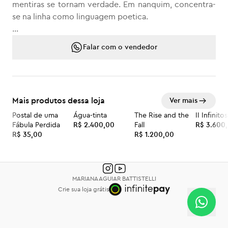
mentiras se tornam verdade. Em nanquim, concentra-
se na linha como linguagem poetica.
Ilustracao II: Nanquim sobre papel A4
Falar com o vendedor
Moldura: Sem moldura
Dimensoes: A4 (21 x 29,7 cm)
Mais produtos dessa loja
Ver mais
Postal de uma
Água-tinta
The Rise and the
II Infinitos
Fábula Perdida
R$ 2.400,00
Fall
R$ 3.600
R$ 35,00
R$ 1.200,00
MARIANA AGUIAR BATTISTELLI
Crie sua loja grátis