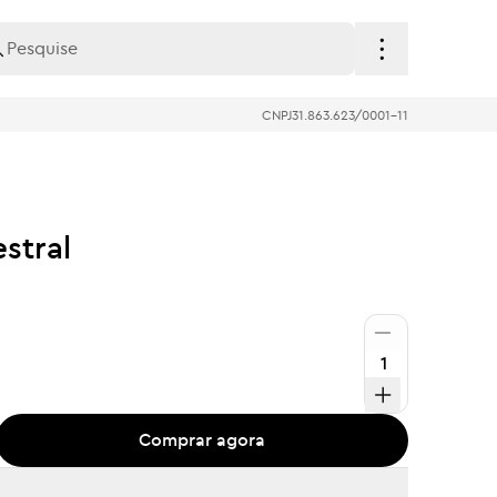
CNPJ
31.863.623/0001-11
stral
Comprar agora