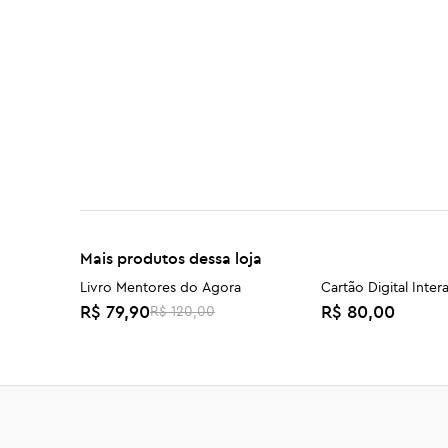
Mais produtos dessa loja
Livro Mentores do Agora
Cartão Digital Inter
-33%
R$ 79,90
R$ 80,00
R$ 120,00
Acesso Collab In - Consultoria
Acesso Collab In - 
Pontual
Semestral
R$ 350,00
R$ 7.200,00