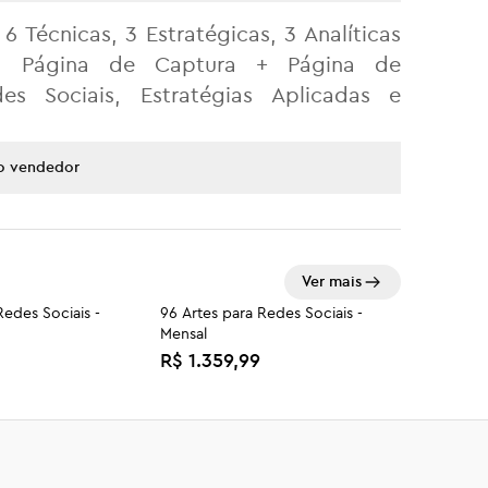
 Técnicas, 3 Estratégicas, 3 Analíticas
ra Página de Captura + Página de
 Sociais, Estratégias Aplicadas e
o vendedor
Ver mais
Redes Sociais -
96 Artes para Redes Sociais -
Mensal
R$ 1.359,99
 Turbine suas
Tráfego Pago - Inicie suas Vendas
so 2
- Acesso 1
0
R$ 2.000,00