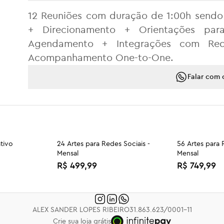
12 Reuniões com duração de 1:00h sendo 6
+ Direcionamento + Orientações pa
Agendamento + Integrações com Redes
Acompanhamento One-to-One.
Falar com 
ativo
24 Artes para Redes Sociais -
56 Artes para 
Mensal
Mensal
R$ 499,99
R$ 749,99
Plano
Tráfego Pago - Conquiste novos
Tráfego Pago -
mercados - Acesso 3
Vendas - Aces
R$ 2.000,00
R$ 2.000,0
ALEX SANDER LOPES RIBEIRO
31.863.623/0001-11
Crie sua loja grátis