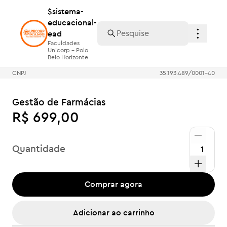
$sistema-
$sistema-
educacional-
educacional-
ead
ead
Faculdades
Faculdades
Unicorp - Polo
Unicorp - Polo
Belo Horizonte
Belo Horizonte
CNPJ
35.193.489/0001-40
Gestão de Farmácias
R$ 699,00
Quantidade
Comprar agora
Adicionar ao carrinho