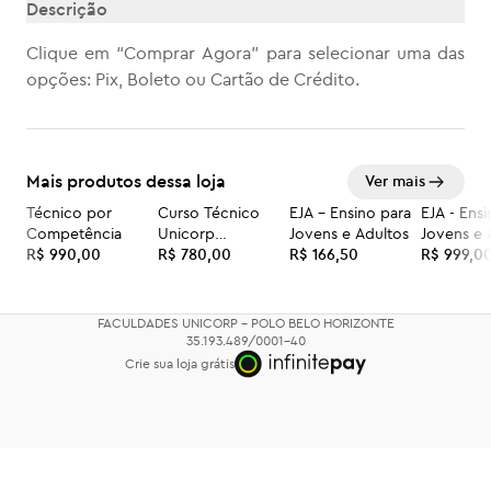
Descrição
Clique em “Comprar Agora” para selecionar uma das
opções: Pix, Boleto ou Cartão de Crédito.
Mais produtos dessa loja
Ver mais
Técnico por
Curso Técnico
EJA – Ensino para
EJA - Ens
Competência
Unicorp
Jovens e Adultos
Jovens e 
R$ 990,00
Faculdades
R$ 780,00
R$ 166,50
R$ 999,0
FACULDADES UNICORP - POLO BELO HORIZONTE
35.193.489/0001-40
Crie sua loja grátis