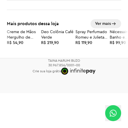
Mais produtos dessa loja
Ver mais
Creme de Mãos
Deo Colônia Café
Spray Perfumado
Nécessai
Mergulho de
Verde
Romeu e Julieta
Banho e
Hidratação Mareô
R$ 54,90
R$ 219,90
150mL
R$ 119,90
Hidrataçã
R$ 99,90
50ml
TAINA HARUMI BUZO
30.967.856/0001-00
Crie sua loja grátis