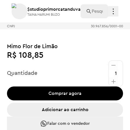
$studioprimorcatanduva
$studioprimorcatanduva
TAINA HARUMI BUZO
TAINA HARUMI BUZO
CNPJ
30.967.856/0001-00
Mimo Flor de Limão
R$ 108,85
Quantidade
Comprar agora
Adicionar ao carrinho
Falar com o vendedor