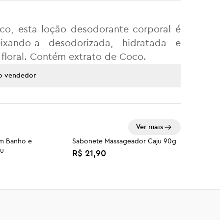
co, esta loção desodorante corporal é
ixando-a desodorizada, hidratada e
floral. Contém extrato de Coco.
o vendedor
Ver mais
om Banho e
Sabonete Massageador Caju 90g
ju
R$ 21,90
fi Sunset
Duo Urban Beat
R$ 179,90