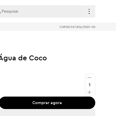
CNPJ
30.967.856/0001-00
 Água de Coco
Comprar agora