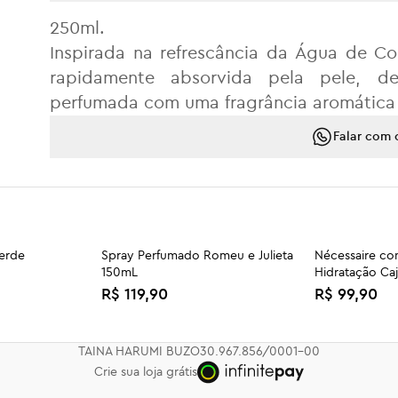
250ml.
Inspirada na refrescância da Água de Co
rapidamente absorvida pela pele, de
perfumada com uma fragrância aromática 
Falar com 
erde
Spray Perfumado Romeu e Julieta
Nécessaire c
150mL
Hidratação Ca
R$ 119,90
R$ 99,90
Kit Expert Bifásico
Trio Glow Amal
R$ 124,90
R$ 269,90
TAINA HARUMI BUZO
30.967.856/0001-00
Crie sua loja grátis