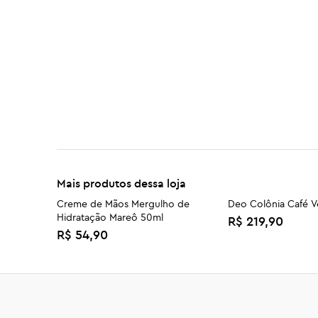
Mais produtos dessa loja
Creme de Mãos Mergulho de
Deo Colônia Café V
Hidratação Mareô 50ml
R$ 219,90
R$ 54,90
Sabonete Líquido em Óleo Caju
Kit Iniciante
50ml
R$ 129,90
R$ 37,90