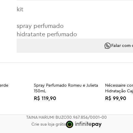
kit
spray perfumado
hidratante perfumado
Falar com 
erde
Spray Perfumado Romeu e Julieta
Nécessaire c
150mL
Hidratação Ca
R$ 119,90
R$ 99,90
Kit Expert Bifásico
Trio Glow Amal
R$ 124,90
R$ 269,90
TAINA HARUMI BUZO
30.967.856/0001-00
Crie sua loja grátis