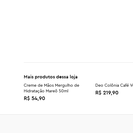
Mais produtos dessa loja
Creme de Mãos Mergulho de
Deo Colônia Café V
Hidratação Mareô 50ml
R$ 219,90
R$ 54,90
Sabonete Líquido em Óleo Caju
Kit Iniciante
50ml
R$ 129,90
R$ 37,90