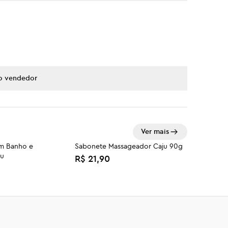
o vendedor
Ver mais
om Banho e
Sabonete Massageador Caju 90g
ju
R$ 21,90
fi Sunset
Duo Urban Beat
R$ 179,90