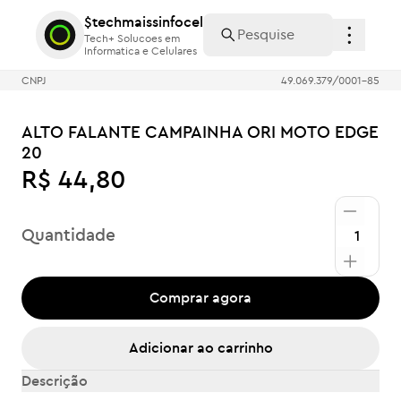
$techmaissinfocel
$techmaissinfocel
Tech+ Solucoes em
Tech+ Solucoes em
Informatica e Celulares
Informatica e Celulares
CNPJ
49.069.379/0001-85
ALTO FALANTE CAMPAINHA ORI MOTO EDGE
20
R$ 44,80
Quantidade
Comprar agora
Adicionar ao carrinho
Descrição