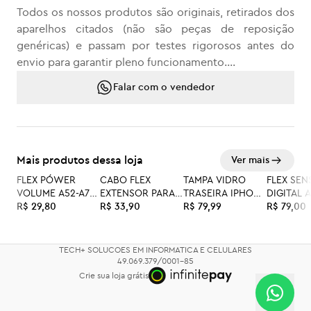
Todos os nossos produtos são originais, retirados dos
aparelhos citados (não são peças de reposição
genéricas) e passam por testes rigorosos antes do
envio para garantir pleno funcionamento.
Falar com o vendedor
As peças são muito bem embaladas, acompanhadas
do nosso selo de garantia, e todo o processo de
embalagem é documentado com fotos e filmagens.
Qualquer dúvida ou se precisar de suporte, estamos à
Mais produtos dessa loja
Ver mais
disposição.
FLEX PÓWER
CABO FLEX
TAMPA VIDRO
FLEX SEN
VOLUME A52-A72-
EXTENSOR PARA
TRASEIRA IPHONE
DIGITAL 
A525-A52S-S20FE
R$ 29,80
A52 A526B
R$ 33,90
11 PRO
R$ 79,99
A307
R$ 79,00
(REPOSIÇÃO)
TECH+ SOLUCOES EM INFORMATICA E CELULARES
49.069.379/0001-85
Crie sua loja grátis