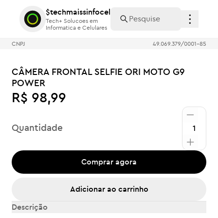
$techmaissinfocel
$techmaissinfocel
Tech+ Solucoes em
Tech+ Solucoes em
Informatica e Celulares
Informatica e Celulares
CNPJ
49.069.379/0001-85
CÂMERA FRONTAL SELFIE ORI MOTO G9
POWER
R$ 98,99
Quantidade
Comprar agora
Adicionar ao carrinho
Descrição