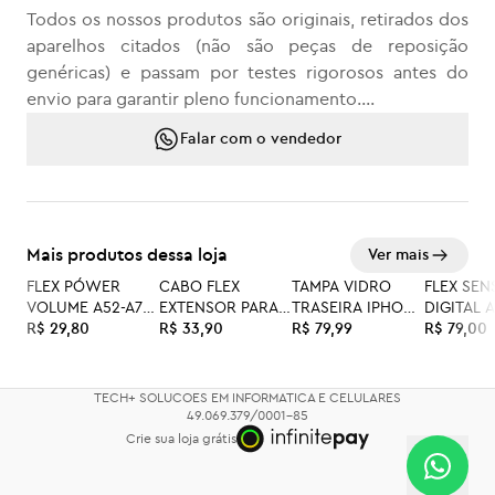
Todos os nossos produtos são originais, retirados dos
aparelhos citados (não são peças de reposição
genéricas) e passam por testes rigorosos antes do
envio para garantir pleno funcionamento.
Falar com o vendedor
As peças são muito bem embaladas, acompanhadas
do nosso selo de garantia, e todo o processo de
embalagem é documentado com fotos e filmagens.
Qualquer dúvida ou se precisar de suporte, estamos à
Mais produtos dessa loja
Ver mais
disposição.
FLEX PÓWER
CABO FLEX
TAMPA VIDRO
FLEX SEN
VOLUME A52-A72-
EXTENSOR PARA
TRASEIRA IPHONE
DIGITAL 
A525-A52S-S20FE
R$ 29,80
A52 A526B
R$ 33,90
11 PRO
R$ 79,99
A307
R$ 79,00
(REPOSIÇÃO)
TECH+ SOLUCOES EM INFORMATICA E CELULARES
49.069.379/0001-85
Crie sua loja grátis