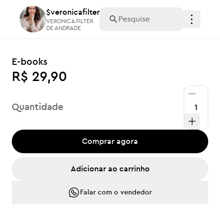
$veronicafilter
$veronicafilter
VERONICA FILTER
VERONICA FILTER
DE ANDRADE
DE ANDRADE
E-books
R$ 29,90
Quantidade
Comprar agora
Adicionar ao carrinho
Falar com o vendedor