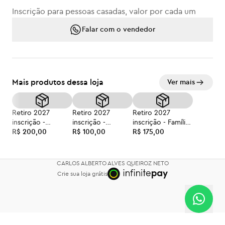
Inscrição para pessoas casadas, valor por cada um
Falar com o vendedor
Mais produtos dessa loja
Ver mais
Retiro 2027
Retiro 2027
Retiro 2027
inscrição -
inscrição -
inscrição - Família
Individual +12
R$ 200,00
Crianças 6 a 11
R$ 100,00
3 adultos +12 anos
R$ 175,00
anos
anos
(cada)
CARLOS ALBERTO ALVES QUEIROZ NETO
Crie sua loja grátis