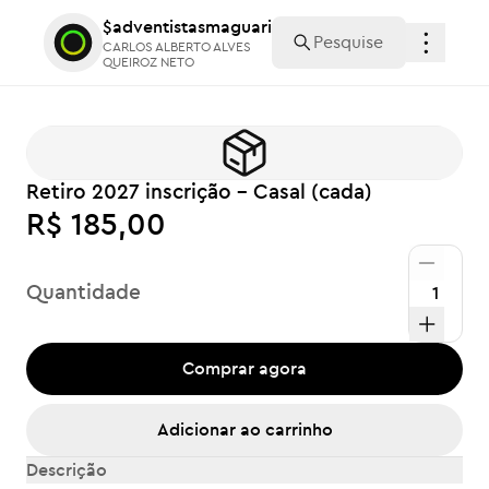
$adventistasmaguari
$adventistasmaguari
CARLOS ALBERTO ALVES
CARLOS ALBERTO ALVES
QUEIROZ NETO
QUEIROZ NETO
Retiro 2027 inscrição - Casal (cada)
R$ 185,00
Quantidade
Comprar agora
Adicionar ao carrinho
Descrição