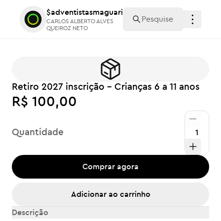
$adventistasmaguari
$adventistasmaguari
CARLOS ALBERTO ALVES
CARLOS ALBERTO ALVES
QUEIROZ NETO
QUEIROZ NETO
Retiro 2027 inscrição - Crianças 6 a 11 anos
R$ 100,00
Quantidade
Comprar agora
Adicionar ao carrinho
Descrição