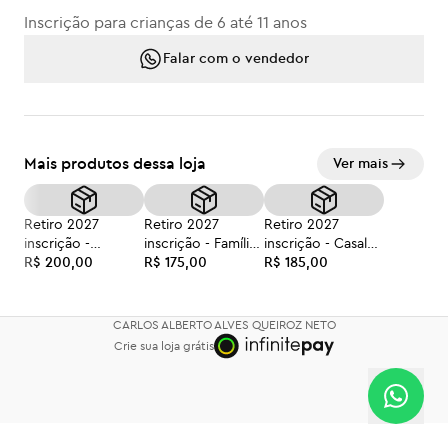
Inscrição para crianças de 6 até 11 anos
Falar com o vendedor
Mais produtos dessa loja
Ver mais
Retiro 2027
Retiro 2027
Retiro 2027
inscrição -
inscrição - Família
inscrição - Casal
Individual +12
R$ 200,00
3 adultos +12 anos
R$ 175,00
(cada)
R$ 185,00
anos
(cada)
CARLOS ALBERTO ALVES QUEIROZ NETO
Crie sua loja grátis