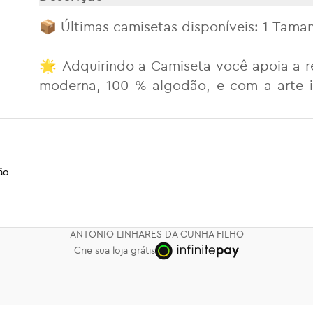
📦 Últimas camisetas disponíveis: 1 Tama
🌟 Adquirindo a Camiseta você apoia a r
moderna, 100 % algodão, e com a arte in
cores vibrantes!
🔥 R$ 160 incluindo frete grátis para todo 
ão
💳 Pagamentos por Pix ou Cartão de Créd
⚡ Estampa de alta qualidade que mantém
ANTONIO LINHARES DA CUNHA FILHO
Serigrafia em 3 cores, tecido da camiseta 
Crie sua loja grátis
👕 O estilo da camiseta é oversized, lar
🧶 100 % algodão fio 26.1, tecido encor