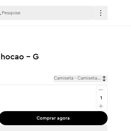
nhocao - G
Camiseta - Camiseta Cine Minhocao 
Comprar agora