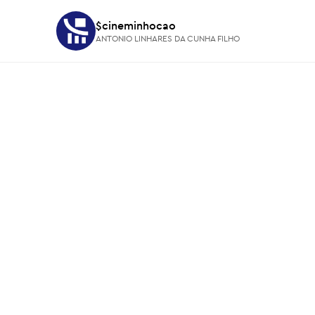
$cineminhocao
$cineminhocao
ANTONIO LINHARES DA CUNHA FILHO
ANTONIO LINHARES DA CUNHA FILHO