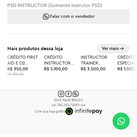
PSD INSTRUCTOR (Somente Instrutor PSD)
Falar com o vendedor
Mais produtos dessa loja
Ver mais
CRÉDITO FIRST
CRÉDITO
INSTRUCTOR
CRÉDITO
-10%
AID E O2
INSTRUCTOR
TRAINER
ESPECIAL
PROVIDER
R$ 350,00
TRAINER
R$ 5.100,00
CROSSOVER
R$ 3.500,00
PACK 05
R$ 1.325,
R$ 390,00
COMBO
PROGRAM
RENOVAÇ
DIVE RAID BRASIL
46.784.102/0001-46
Crie sua loja grátis