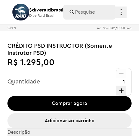
$diveraidbrasil
$diveraidbrasil
Dive Raid Brasil
Dive Raid Brasil
CNPJ
46.784.102/0001-46
CRÉDITO PSD INSTRUCTOR (Somente
Instrutor PSD)
R$ 1.295,00
Quantidade
Comprar agora
Adicionar ao carrinho
Descrição