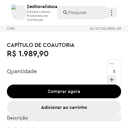
$editoralisboa
$editoralisboa
Editora Lisboa -
Editora Lisboa -
Produtora de
Produtora de
Conteudo
Conteudo
CNPJ
04.123.752/0001-09
CAPÍTULO DE COAUTORIA
R$ 1.989,90
Quantidade
Comprar agora
Adicionar ao carrinho
Descrição