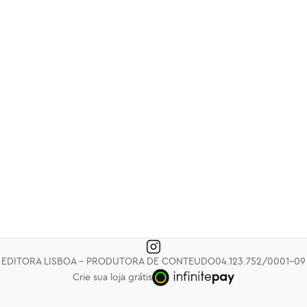
Ingresso Profissional
Ingresso Essencial
C
R$ 5.500,00
R$ 3.500,00
R
s
Livro: O Caminho da Paz
Código para empreender
Co
R$ 59,90
R$ 69,90
R
Livro: Elas
Livro: Mulheres que movem
Pa
o Supply Chain
C
R$ 79,90
EDITORA LISBOA - PRODUTORA DE CONTEUDO
04.123.752/0001-09
R$ 79,90
R
Crie sua loja grátis
Livro: A Arte de Influenciar
Livro: Além das Barreiras: O
L