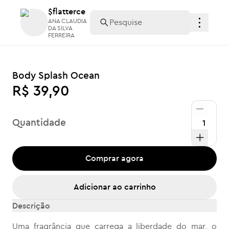
$flatterce
$flatterce
ANA CLAUDIA
ANA CLAUDIA
DA SILVA
DA SILVA
FERREIRA
FERREIRA
Body Splash Ocean
R$ 39,90
Quantidade
Comprar agora
Adicionar ao carrinho
Descrição
Uma fragrância que carrega a liberdade do mar, o