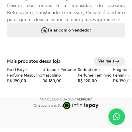
frescor das ondas e a imensidão do oceano.
Refrescante, sofisticado e unissex, Ocean é perfeito
para quem deseja sentir a energia revigorante das
águas onde quer que esteja.
Falar com o vendedor
Sinta a natureza, viva sua essência.
Mais produtos dessa loja
Ver mais
Bold Boy -
Urbano - `Perfume
Seduction -
Enigma - 
Perfume Masculino
Masculino
Perfume Feminino
Feminino
R$ 190,00
R$ 180,00
R$ 190,00
R$ 190,0
ANA CLAUDIA DA SILVA FERREIRA
Crie sua loja grátis