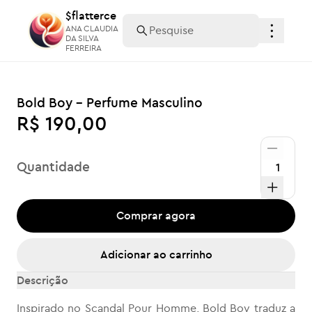
$flatterce
$flatterce
ANA CLAUDIA
ANA CLAUDIA
DA SILVA
DA SILVA
FERREIRA
FERREIRA
Bold Boy - Perfume Masculino
R$ 190,00
Quantidade
Comprar agora
Adicionar ao carrinho
Descrição
Inspirado no Scandal Pour Homme, Bold Boy traduz a