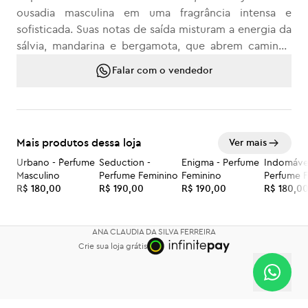
ousadia masculina em uma fragrância intensa e
sofisticada. Suas notas de saída misturam a energia da
sálvia, mandarina e bergamota, que abrem caminho
para o coração marcante de sândalo, caramelo e fava
Falar com o vendedor
tonka. No fundo, o poder do âmbar, vetiver e musgo
garante presença forte e inesquecível.
Mais produtos dessa loja
Ver mais
Urbano - `Perfume
Seduction -
Enigma - Perfume
Indomável
Masculino
Perfume Feminino
Feminino
Perfume 
R$ 180,00
R$ 190,00
R$ 190,00
R$ 180,0
ANA CLAUDIA DA SILVA FERREIRA
Crie sua loja grátis