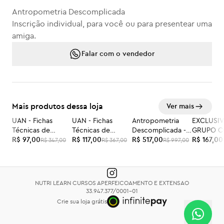
Antropometria Descomplicada
Inscrição individual, para você ou para presentear uma
amiga.
Falar com o vendedor
Mais produtos dessa loja
Ver mais
UAN - Fichas
UAN - Fichas
Antropometria
EXCLUSI
-72%
-68%
-48%
-47%
Técnicas de
Técnicas de
Descomplicada -
GRUPO 
Preparações - ON-
R$ 97,00
Preparações -
R$ 117,00
DOSE DUPLA
R$ 517,00
- UAN 27-
R$ 167,00
R$ 347,00
R$ 367,00
R$ 997,00
LINE somente
PRESENCIAL
NUTRI LEARN CURSOS APERFEICOAMENTO E EXTENSAO
33.947.377/0001-01
Crie sua loja grátis