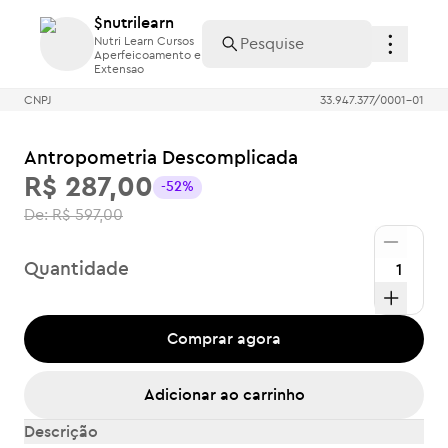
$nutrilearn
$nutrilearn
Nutri Learn Cursos
Nutri Learn Cursos
Aperfeicoamento e
Aperfeicoamento e
Extensao
Extensao
CNPJ
33.947.377/0001-01
Antropometria Descomplicada
R$ 287,00
-52%
De:
R$ 597,00
Quantidade
Comprar agora
Adicionar ao carrinho
Descrição