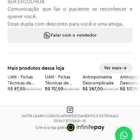
SER ESCOLHIDA
Comunicação que faz o paciente se reconhecer e
querer você.
Dose dupla com desconto para você e uma amiga.
Falar com o vendedor
Mais produtos dessa loja
Ver mais
UAN - Fichas
UAN - Fichas
Antropometria
Antropom
-72%
-68%
-52%
-48%
Técnicas de
Técnicas de
Descomplicada
Descompl
Preparações - ON-
R$ 97,00
Preparações -
R$ 117,00
R$ 287,00
DOSE DU
R$ 517,00
R$ 347,00
R$ 367,00
R$ 597,00
LINE somente
PRESENCIAL
NUTRI LEARN CURSOS APERFEICOAMENTO E EXTENSAO
33.947.377/0001-01
Crie sua loja grátis