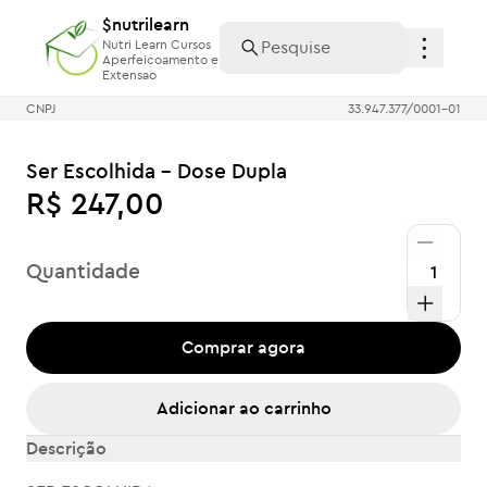
$nutrilearn
$nutrilearn
Nutri Learn Cursos
Nutri Learn Cursos
Aperfeicoamento e
Aperfeicoamento e
Extensao
Extensao
CNPJ
33.947.377/0001-01
Ser Escolhida - Dose Dupla
R$ 247,00
Quantidade
Comprar agora
Adicionar ao carrinho
Descrição