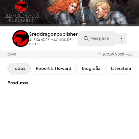
$reddragonpublisher
ALEXANDRE MAGNOS DE
BRITO
$reddragonpublisher
ALEXANDRE MAGNOS DE
BRITO
CNPJ
14.870.597/0001-30
Todos
Robert E Howard
Biografia
Literatura
Produtos