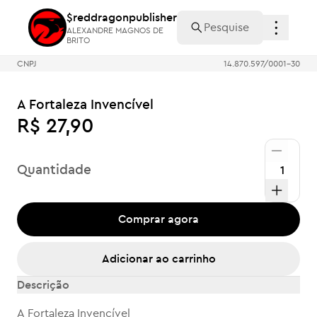
$reddragonpublisher
$reddragonpublisher
ALEXANDRE MAGNOS DE
ALEXANDRE MAGNOS DE
BRITO
BRITO
CNPJ
14.870.597/0001-30
A Fortaleza Invencível
R$ 27,90
Quantidade
Comprar agora
Adicionar ao carrinho
Descrição
A Fortaleza Invencível