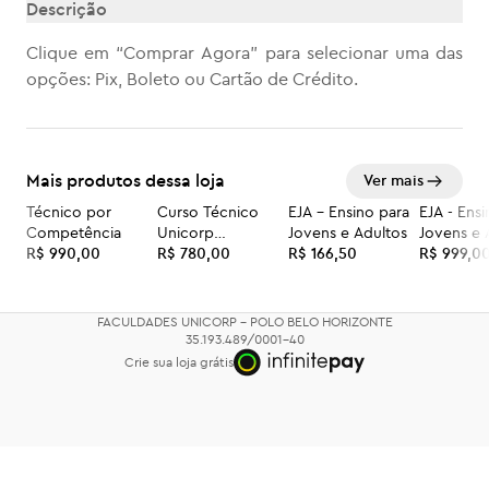
Descrição
Clique em “Comprar Agora” para selecionar uma das
opções: Pix, Boleto ou Cartão de Crédito.
Mais produtos dessa loja
Ver mais
Técnico por
Curso Técnico
EJA – Ensino para
EJA - Ens
Competência
Unicorp
Jovens e Adultos
Jovens e 
R$ 990,00
Faculdades
R$ 780,00
R$ 166,50
R$ 999,0
FACULDADES UNICORP - POLO BELO HORIZONTE
35.193.489/0001-40
Crie sua loja grátis