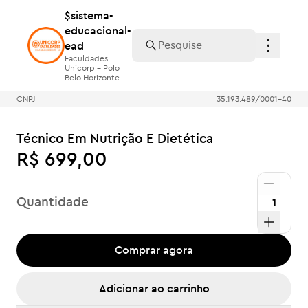
$sistema-
$sistema-
educacional-
educacional-
ead
ead
Faculdades
Faculdades
Unicorp - Polo
Unicorp - Polo
Belo Horizonte
Belo Horizonte
CNPJ
35.193.489/0001-40
Técnico Em Nutrição E Dietética
R$ 699,00
Quantidade
Comprar agora
Adicionar ao carrinho