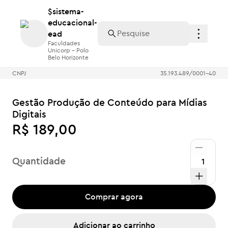
$sistema-
$sistema-
educacional-
educacional-
ead
ead
Faculdades
Faculdades
Unicorp - Polo
Unicorp - Polo
Belo Horizonte
Belo Horizonte
CNPJ
35.193.489/0001-40
Gestão Produção de Conteúdo para Mídias
Digitais
R$ 189,00
Quantidade
Comprar agora
Adicionar ao carrinho