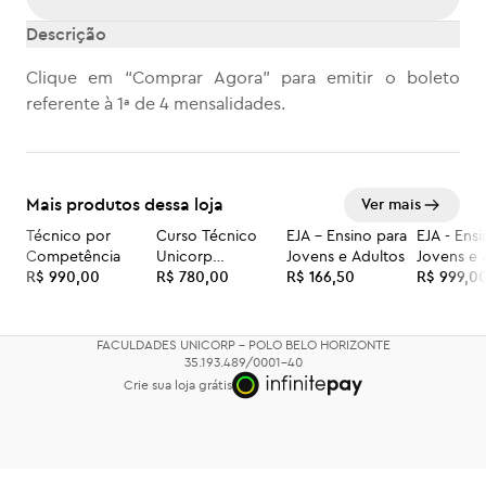
Descrição
Clique em “Comprar Agora” para emitir o boleto
referente à 1ª de 4 mensalidades.
Mais produtos dessa loja
Ver mais
Técnico por
Curso Técnico
EJA – Ensino para
EJA - Ens
Competência
Unicorp
Jovens e Adultos
Jovens e 
R$ 990,00
Faculdades
R$ 780,00
R$ 166,50
R$ 999,0
FACULDADES UNICORP - POLO BELO HORIZONTE
35.193.489/0001-40
Crie sua loja grátis