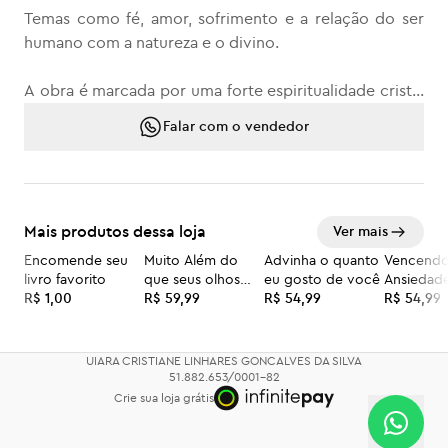
Temas como fé, amor, sofrimento e a relação do ser
humano com a natureza e o divino.
A obra é marcada por uma forte espiritualidade cristã,
mas também aborda questões universais da
Falar com o vendedor
experiência humana.
escrito: Francisco Chagas Alves
Mais produtos dessa loja
Ver mais
Encomende seu
Muito Além do
Advinha o quanto
Vencendo
livro favorito
que seus olhos
eu gosto de você
Ansiedad
R$ 1,00
veem
R$ 59,99
R$ 54,99
R$ 54,99
UIARA CRISTIANE LINHARES GONCALVES DA SILVA
51.882.653/0001-82
Crie sua loja grátis