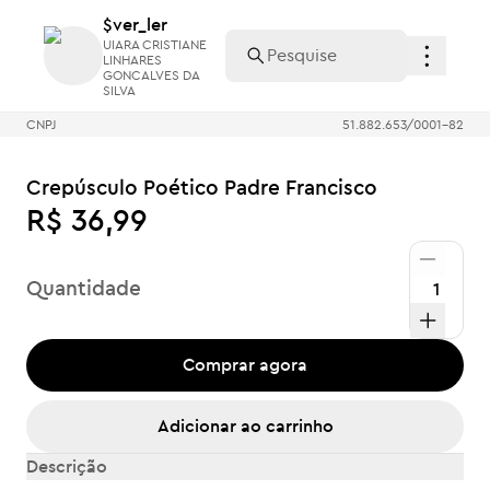
$ver_ler
$ver_ler
UIARA CRISTIANE
UIARA CRISTIANE
LINHARES
LINHARES
GONCALVES DA
GONCALVES DA
SILVA
SILVA
CNPJ
51.882.653/0001-82
Crepúsculo Poético Padre Francisco
R$ 36,99
Quantidade
Comprar agora
Adicionar ao carrinho
Descrição