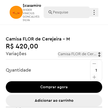
$casamiro
$casamiro
WIDER
WIDER
VINICIUS
VINICIUS
GONCALVES
GONCALVES
SILVA
SILVA
Camisa FLOR de Cerejeira - M
R$ 420,00
Variações
Camisa FLOR de Cerejeira - 
Quantidade
Comprar agora
Adicionar ao carrinho