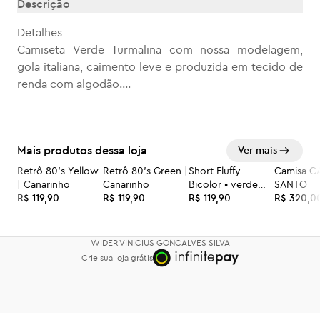
Descrição
Detalhes
Camiseta Verde Turmalina com nossa modelagem,
gola italiana, caimento leve e produzida em tecido de
renda com algodão.
*Feito eticamente
Desenvolvido em Pernambuco.
Mais produtos dessa loja
Ver mais
Pode haver variação de 2% do tamanho
Retrô 80’s Yellow
Retrô 80’s Green |
Short Fluffy
Camisa C
| Canarinho
Canarinho
Bicolor • verde
SANTO
R$ 119,90
R$ 119,90
azul marinho
R$ 119,90
R$ 320,0
WIDER VINICIUS GONCALVES SILVA
Crie sua loja grátis