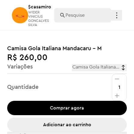
$casamiro
$casamiro
WIDER
WIDER
VINICIUS
VINICIUS
GONCALVES
GONCALVES
SILVA
SILVA
Camisa Gola Italiana Mandacaru - M
R$ 260,00
Variações
Camisa Gola Italiana Mandac
Quantidade
Comprar agora
Adicionar ao carrinho