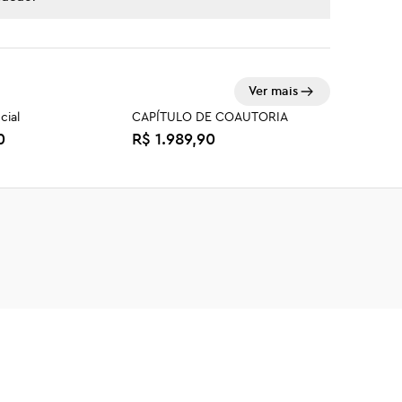
Ver mais
cial
CAPÍTULO DE COAUTORIA
0
R$ 1.989,90
nho da Paz
Código para empreender
R$ 69,90