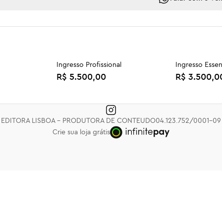
Ingresso Profissional
Ingresso Essen
R$ 5.500,00
R$ 3.500,0
 da Cunha
Livro: Michel Foucault e as
Livro: O Cami
resistências do direito
R$ 59,90
R$ 79,90
EDITORA LISBOA - PRODUTORA DE CONTEUDO
04.123.752/0001-09
Crie sua loja grátis