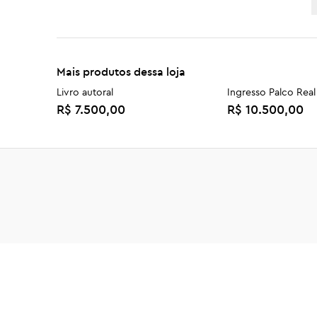
Mais produtos dessa loja
Livro autoral
Ingresso Palco Real
R$ 7.500,00
R$ 10.500,00
Doutor(a) Honoris Causa em
Comenda Euclydes
Literatura
R$ 489,90
R$ 589,90