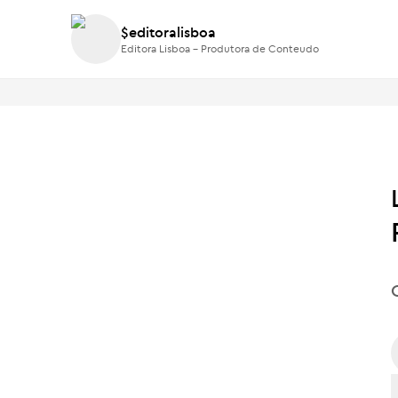
$editoralisboa
$editoralisboa
Editora Lisboa - Produtora de Conteudo
Editora Lisboa - Produtora de Conteudo