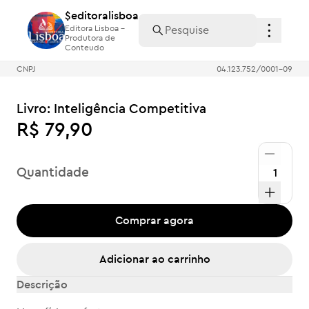
$editoralisboa
$editoralisboa
Editora Lisboa -
Editora Lisboa -
Produtora de
Produtora de
Conteudo
Conteudo
CNPJ
04.123.752/0001-09
Livro: Inteligência Competitiva
R$ 79,90
Quantidade
Comprar agora
Adicionar ao carrinho
Descrição