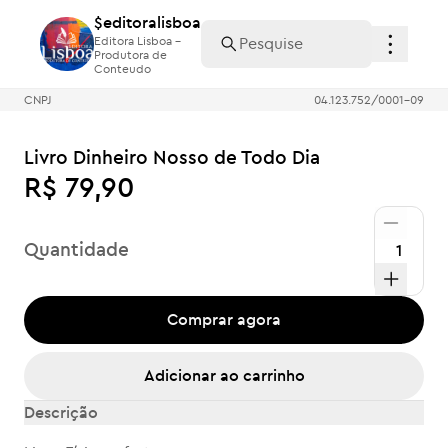
$editoralisboa
$editoralisboa
Editora Lisboa -
Editora Lisboa -
Produtora de
Produtora de
Conteudo
Conteudo
CNPJ
04.123.752/0001-09
Livro Dinheiro Nosso de Todo Dia
R$ 79,90
Quantidade
Comprar agora
Adicionar ao carrinho
Descrição