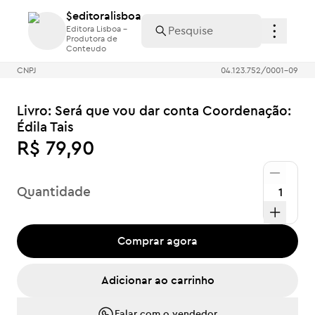
$editoralisboa
$editoralisboa
Editora Lisboa -
Editora Lisboa -
Produtora de
Produtora de
Conteudo
Conteudo
CNPJ
04.123.752/0001-09
Livro: Será que vou dar conta Coordenação:
Édila Tais
R$ 79,90
Quantidade
Comprar agora
Adicionar ao carrinho
Falar com o vendedor