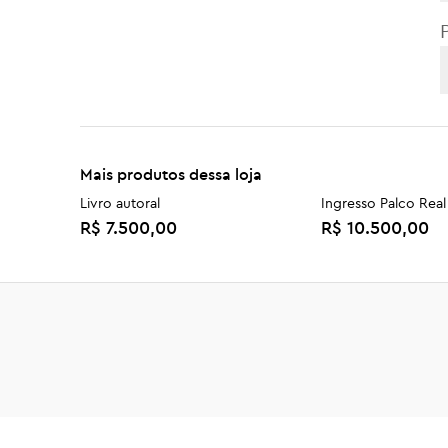
Mais produtos dessa loja
Livro autoral
Ingresso Palco Real
R$ 7.500,00
R$ 10.500,00
Doutor(a) Honoris Causa em
Comenda Euclydes
Literatura
R$ 489,90
R$ 589,90