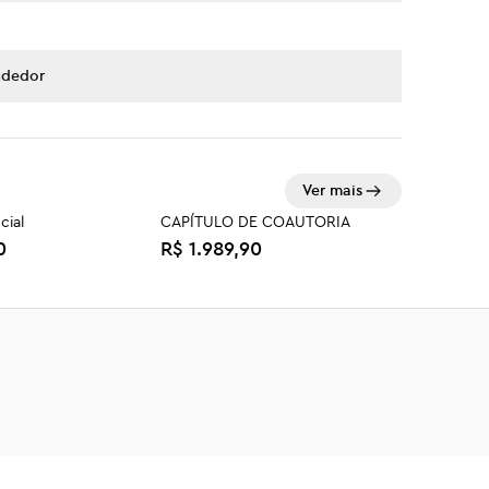
ndedor
Ver mais
cial
CAPÍTULO DE COAUTORIA
0
R$ 1.989,90
nho da Paz
Código para empreender
R$ 69,90