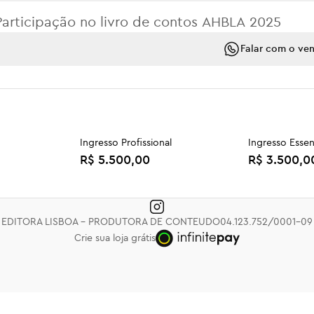
Participação no livro de contos AHBLA 2025
Falar com o ve
Ingresso Profissional
Ingresso Essen
R$ 5.500,00
R$ 3.500,0
 da Cunha
Livro: Michel Foucault e as
Livro: O Cami
resistências do direito
R$ 59,90
R$ 79,90
EDITORA LISBOA - PRODUTORA DE CONTEUDO
04.123.752/0001-09
Crie sua loja grátis