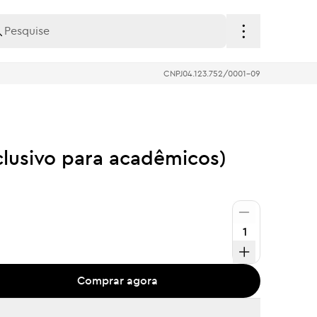
CNPJ
04.123.752/0001-09
clusivo para acadêmicos)
Comprar agora